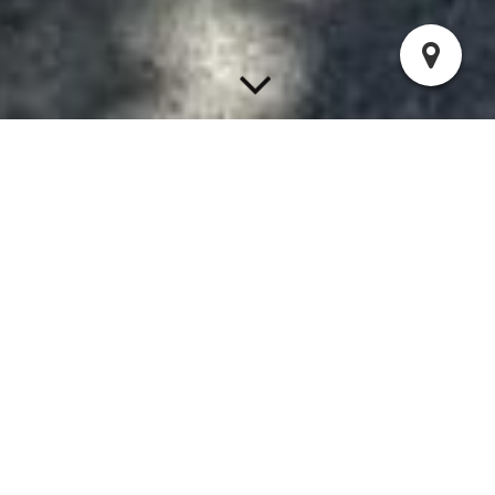
Boule
EINE RUHIGE KUGEL SCHIEBEN – BOULE IN
LINDWEDEL
Ein bisschen Bewegung, gute Gespräche und das richtige
Händchen für die Kugel –
Boule ist mehr als nur ein Spiel – es ist Entspannung, Spaß und
Geselligkeit zugleich.
Gespielt wird jeden Mittwoch ab 18:00 Uhr auf dem
Bouleplatz hinter dem Sportheim in Lindwedel.